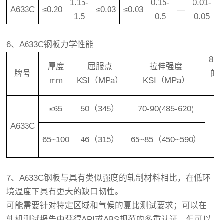
1.15-
0.15-
0.01-
A633C
≤0.20
≤0.03
≤0.03
—
1.5
0.5
0.05
6、A633C钢板力学性能
8i
厚度
屈服点
拉伸强度
牌号
的
mm
KSI（MPa）
KSI（MPa）
≤65
50（345）
70-90(485-620)
A633C
65~100
46（315）
65~85（450~590）
7、A633C钢板与具有类似强度的轧制材料相比，在低环
境温度下具有更大的缺口韧性。
可能需要针对特定区域和气候的夏比测试要求；可以在
轧机测试报告中获得API或ABS规范的多重认证，但可以