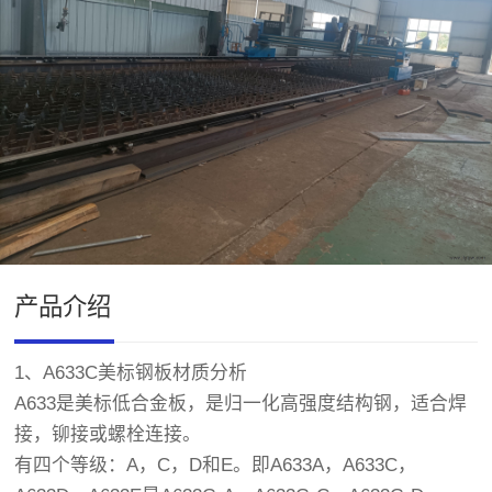
产品介绍
1、
A633C
美标钢板材质分析
A633是美标低合金板，是归一化高强度结构钢，适合焊
接，铆接或螺栓连接。
有四个等级：A，C，D和E。即A633A，A633C，