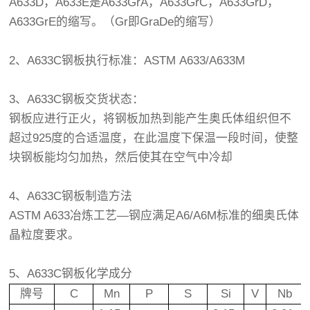
A633D，A633E是A633GrA，A633GrC，A633GrD，
A633GrE的缩写。（Gr即GraDe的缩写）
2、A633C钢板执行标准：ASTM A633/A633M
3、A633C钢板交货状态：
钢板应进行
正火
，将钢板加热到能产生奥氏体组织但不
超过925度的合适温度，在此温度下保温一段时间，使整
块钢板能均匀加热，然后使其在空气中冷却
4、A633C钢板制造方法
ASTM A633冶炼工艺—钢应满足A6/A6M标准的细奥氏体
晶粒度要求。
5、A633C钢板
化学成分
牌号
C
Mn
P
S
Si
V
Nb