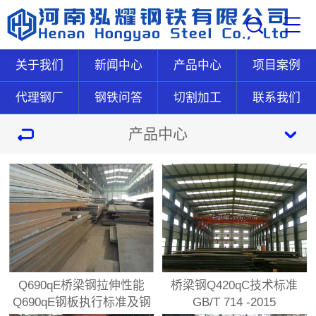
关于我们
新闻中心
产品中心
项目案例
代理钢厂
钢铁问答
切割加工
联系我们
产品中心
Q690qE桥梁钢拉伸性能
桥梁钢Q420qC技术标准
Q690qE钢板执行标准及钢
GB/T 714 -2015