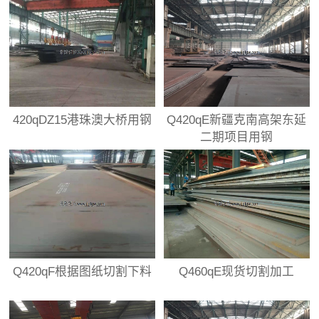
板定轧
420qDZ15港珠澳大桥用钢
Q420qE新疆克南高架东延
二期项目用钢
Q420qF根据图纸切割下料
Q460qE现货切割加工