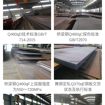
Q460qD技术标准GB/T
桥梁钢Q460qC探伤标准
714-2015
GB/T2970
桥梁钢Q460qF上屈服强度
舞钢定轧Q370qE钢板交货
为550～720MPa
状态及执行标准