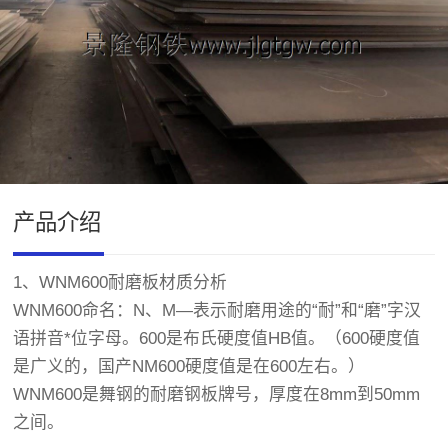
产品介绍
1、WNM600耐磨板材质分析
WNM600命名：N、M—表示耐磨用途的“耐”和“磨”字汉
语拼音*位字母。600是布氏硬度值HB值。（600硬度值
是广义的，国产NM600硬度值是在600左右。）
WNM600是
舞钢
的耐磨钢板牌号，厚度在8mm到50mm
之间。