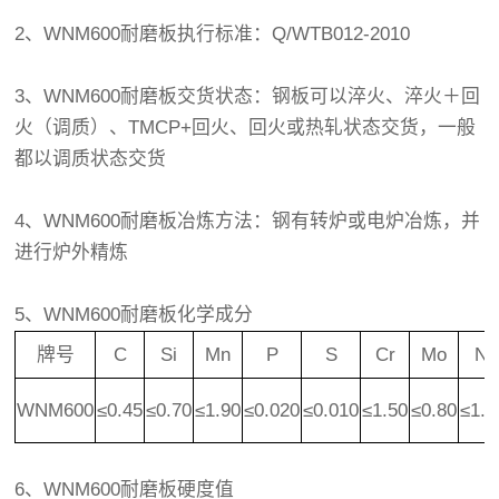
2、WNM600耐磨板执行标准：Q/WTB012-2010
3、WNM600耐磨板交货状态：钢板可以
淬火
、淬火＋
回
火
（
调质
）、TMCP+回火、回火或热轧状态交货，一般
都以调质状态交货
4、WNM600耐磨板冶炼方法：钢有转炉或电炉冶炼，并
进行炉外精炼
5、WNM600耐磨板
化学成分
牌号
C
Si
Mn
P
S
Cr
Mo
Ni
WNM600
≤0.45
≤0.70
≤1.90
≤0.020
≤0.010
≤1.50
≤0.80
≤1.0
6、WNM600耐磨板硬度值