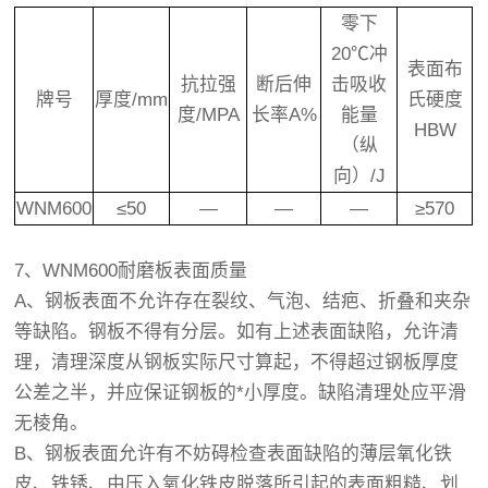
零下
20℃冲
表面布
抗拉强
断后伸
击吸收
牌号
厚度/mm
氏硬度
度/MPA
长率A%
能量
HBW
（纵
向）/J
WNM600
≤50
—
—
—
≥570
7、WNM600耐磨板表面质量
A、钢板表面不允许存在裂纹、气泡、结疤、折叠和夹杂
等缺陷。钢板不得有分层。如有上述表面缺陷，允许清
理，清理深度从钢板实际尺寸算起，不得超过钢板厚度
公差之半，并应保证钢板的*小厚度。缺陷清理处应平滑
无棱角。
B、钢板表面允许有不妨碍检查表面缺陷的薄层氧化铁
皮、铁锈、由压入氧化铁皮脱落所引起的表面粗糙、划