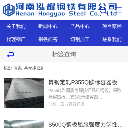
关于我们
新闻中心
产品中心
项目案例
代理钢厂
钢铁问答
切割加工
联系我们
标签查询
标签：
调质
，共有
5
条记录
舞钢定轧P355Q欧标容器板材质分析及应用范围
P355Q为调质可焊接细晶粒钢板，是欧
标容器板，355表示该容器…
分类：压力容器钢板
S500Q钢板屈服强度力学性能化学成分现货期货订轧